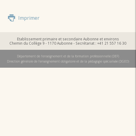
Imprimer
Etablissement primaire et secondaire Aubonne et environs
Chemin du Collège 9 - 1170 Aubonne - Secrétariat : +41 21 557 16 30
Département de l'enseignement et de la formation professionnelle (DEF)
Direction générale de l'enseignement obligatoire et de la pédagogie spécialisée (DGEO)