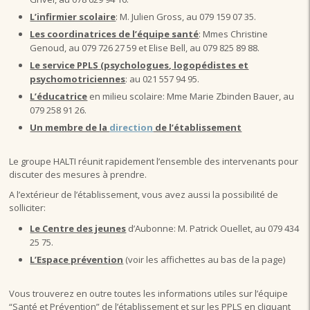
L’infirmier scolaire
: M. Julien Gross, au 079 159 07 35.
Les coordinatrices de l’équipe santé
: Mmes Christine
Genoud, au 079 726 27 59 et Elise Bell, au 079 825 89 88.
Le service PPLS (psychologues, logopédistes et
psychomotriciennes
: au 021 557 94 95.
L’éducatrice
en milieu scolaire: Mme Marie Zbinden Bauer, au
079 258 91 26.
Un membre de la
direction
de l’établissement
Le groupe HALTI réunit rapidement l’ensemble des intervenants pour
discuter des mesures à prendre.
A l’extérieur de l’établissement, vous avez aussi la possibilité de
solliciter:
Le Centre des jeunes
d’Aubonne: M. Patrick Ouellet, au 079 434
25 75.
L’Espace prévention
(voir les affichettes au bas de la page)
Vous trouverez en outre toutes les informations utiles sur l’équipe
“Santé et Prévention” de l’établissement et sur les PPLS en cliquant