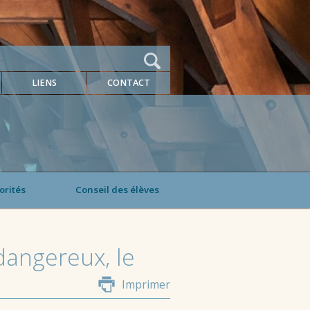
LIENS
CONTACT
orités
Conseil des élèves
 dangereux, le
Imprimer