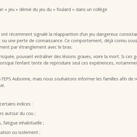
n ont récemment signalé la réapparition d’un jeu dangereux consista
t ou une perte de connaissance. Ce comportement, déjà connu sou
ment par étranglement avec le bras.
risquée, pouvant entraîner des lésions graves, voire la mort. Si ces 
 lorsque l’enfant tente de reproduire seul ces expériences, notammen
 l’EPS Aubonne, mais nous souhaitons informer les familles afin de re
ue.
ertains indices :
s autour du cou ;
 fatigue inhabituelle ;
tation ou isolement ;