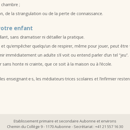
a chambre ;
on, de la strangulation ou de la perte de connaissance.
votre enfant
ant, sans dramatiser ni détailler la pratique.
e et qu’empêcher quelqu’un de respirer, même pour jouer, peut être
r immédiatement un adulte s’il voit ou entend parler d’un tel “jeu”.
 sans honte ni crainte, que ce soit à la maison ou à l’école.
 les enseignant·e·s, les médiateurs·trices scolaires et l’infirmier res
Etablissement primaire et secondaire Aubonne et environs
Chemin du Collège 9 - 1170 Aubonne - Secrétariat : +41 21 557 16 30