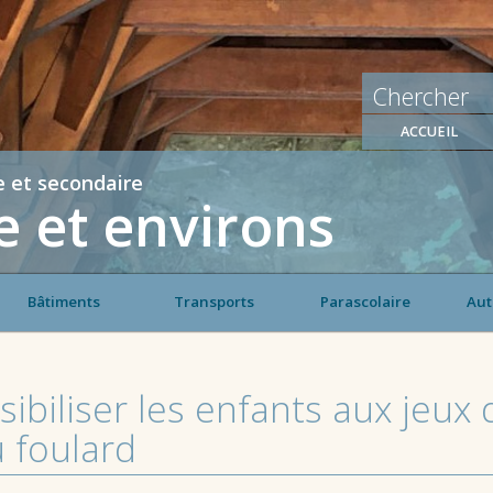
ACCUEIL
e et secondaire
 et environs
Bâtiments
Transports
Parascolaire
Aut
sibiliser les enfants aux jeux
u foulard