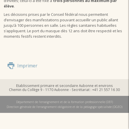
d’invités; celui-ci a été fixé à
trois personnes au maximum par
élève
.
Les décisions prises par le Conseil fédéral nous permettent
d’envisager des manifestations pouvant accueillir un public allant
jusqu’à 100 personnes en salle. Les règles sanitaires habituelles
s’appliquent. Le port du masque dès 12 ans doit être respecté et les
moments festifs restent interdits.
Imprimer
Etablissement primaire et secondaire Aubonne et environs
Chemin du Collège 9 - 1170 Aubonne - Secrétariat : +41 21 557 16 30
Département de l'enseignement et de la formation professionnelle (DEF)
Direction générale de l'enseignement obligatoire et de la pédagogie spécialisée (DGEO)