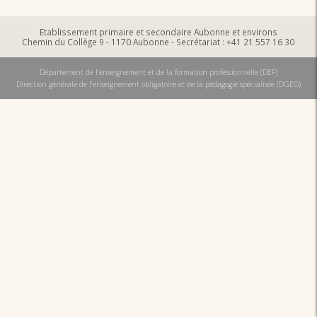
Etablissement primaire et secondaire Aubonne et environs
Chemin du Collège 9 - 1170 Aubonne - Secrétariat : +41 21 557 16 30
Département de l'enseignement et de la formation professionnelle (DEF)
Direction générale de l'enseignement obligatoire et de la pédagogie spécialisée (DGEO)