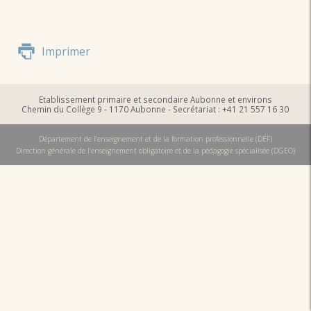
Imprimer
Etablissement primaire et secondaire Aubonne et environs
Chemin du Collège 9 - 1170 Aubonne - Secrétariat : +41 21 557 16 30
Département de l'enseignement et de la formation professionnelle (DEF)
Direction générale de l'enseignement obligatoire et de la pédagogie spécialisée (DGEO)