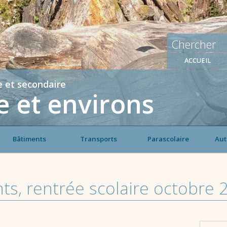
ACCUEIL
e et secondaire
 et environs
Bâtiments
Transports
Parascolaire
Aut
nts, rentrée scolaire octobre 
,