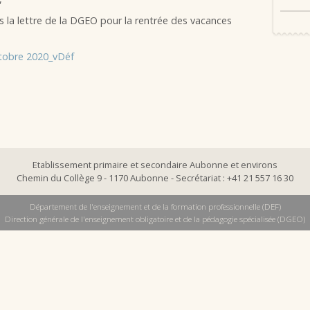
s la lettre de la DGEO pour la rentrée des vacances
ctobre 2020_vDéf
Etablissement primaire et secondaire Aubonne et environs
Chemin du Collège 9 - 1170 Aubonne - Secrétariat : +41 21 557 16 30
Département de l'enseignement et de la formation professionnelle (DEF)
Direction générale de l'enseignement obligatoire et de la pédagogie spécialisée (DGEO)