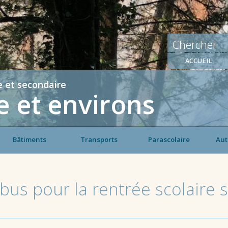
ACCUEIL
e et secondaire
 et environs
Bâtiments
Transports
Parascolaire
Aut
bus pour la rentrée scolaire 