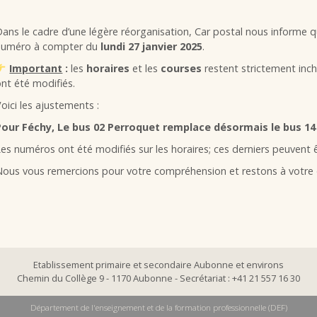
ans le cadre d’une légère réorganisation, Car postal nous informe q
numéro à compter du
lundi 27 janvier 2025
.
Important
:
les
horaires
et les
courses
restent strictement inc
nt été modifiés.
oici les ajustements :
Pour Féchy, Le bus 02 Perroquet remplace désormais le bus 1
es numéros ont été modifiés sur les horaires; ces derniers peuvent 
ous vous remercions pour votre compréhension et restons à votre d
Etablissement primaire et secondaire Aubonne et environs
Chemin du Collège 9 - 1170 Aubonne - Secrétariat : +41 21 557 16 30
Département de l'enseignement et de la formation professionnelle (DEF)