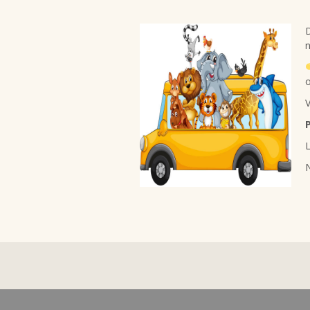
D
o
V
L
N