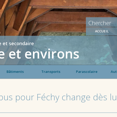
ACCUEIL
e et secondaire
 et environs
Bâtiments
Transports
Parascolaire
Aut
us pour Féchy change dès lun