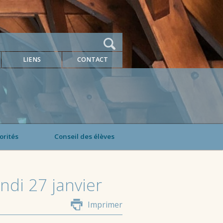
LIENS
CONTACT
orités
Conseil des élèves
di 27 janvier
Imprimer