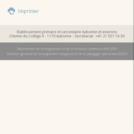
Imprimer
Etablissement primaire et secondaire Aubonne et environs
Chemin du Collège 9 - 1170 Aubonne - Secrétariat : +41 21 557 16 30
Département de l'enseignement et de la formation professionnelle (DEF)
Direction générale de l'enseignement obligatoire et de la pédagogie spécialisée (DGEO)