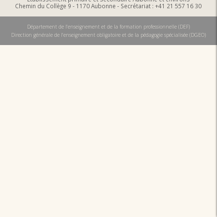
Chemin du Collège 9 - 1170 Aubonne - Secrétariat : +41 21 557 16 30
Département de l'enseignement et de la formation professionnelle (DEF)
Direction générale de l'enseignement obligatoire et de la pédagogie spécialisée (DGEO)