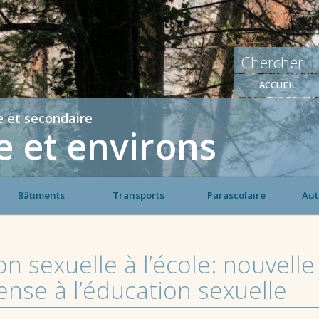
ACCUEIL
e et secondaire
 et environs
Bâtiments
Transports
Parascolaire
Aut
n sexuelle à l’école: nouvell
ense à l’éducation sexuelle