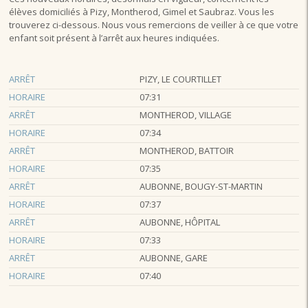
élèves domiciliés à Pizy, Montherod, Gimel et Saubraz. Vous les
trouverez ci-dessous. Nous vous remercions de veiller à ce que votre
enfant soit présent à l’arrêt aux heures indiquées.
ARRÊT
PIZY, LE COURTILLET
HORAIRE
07:31
ARRÊT
MONTHEROD, VILLAGE
HORAIRE
07:34
ARRÊT
MONTHEROD, BATTOIR
HORAIRE
07:35
ARRÊT
AUBONNE, BOUGY-ST-MARTIN
HORAIRE
07:37
ARRÊT
AUBONNE, HÔPITAL
HORAIRE
07:33
ARRÊT
AUBONNE, GARE
HORAIRE
07:40