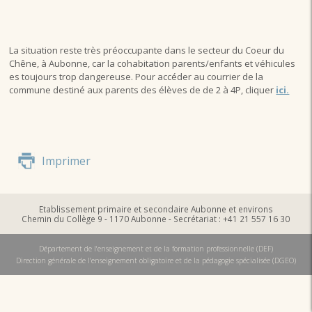
La situation reste très préoccupante dans le secteur du Coeur du
Chêne, à Aubonne, car la cohabitation parents/enfants et véhicules
es toujours trop dangereuse. Pour accéder au courrier de la
commune destiné aux parents des élèves de de 2 à 4P, cliquer
ici.
Imprimer
Etablissement primaire et secondaire Aubonne et environs
Chemin du Collège 9 - 1170 Aubonne - Secrétariat : +41 21 557 16 30
Département de l'enseignement et de la formation professionnelle (DEF)
Direction générale de l'enseignement obligatoire et de la pédagogie spécialisée (DGEO)