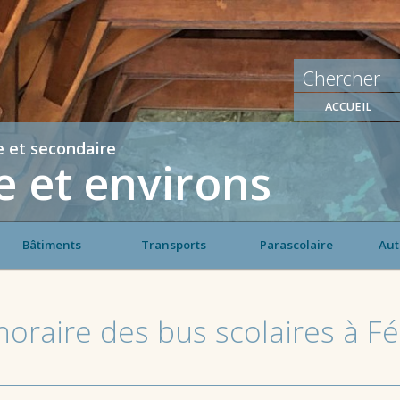
ACCUEIL
e et secondaire
 et environs
Bâtiments
Transports
Parascolaire
Aut
horaire des bus scolaires à F