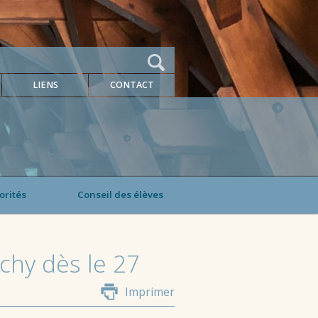
LIENS
CONTACT
orités
Conseil des élèves
échy dès le 27
Imprimer