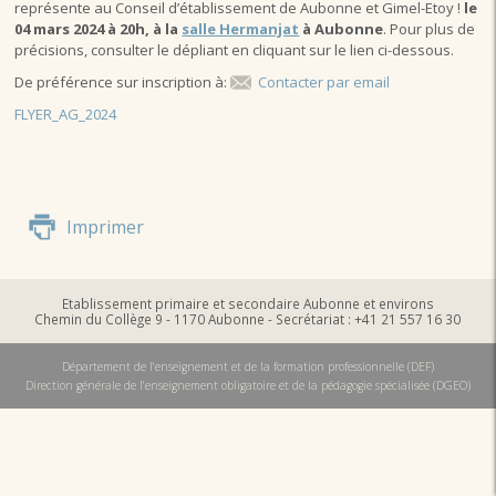
représente au Conseil d’établissement de Aubonne et Gimel-Etoy !
le
04 mars 2024 à 20h, à la
salle Hermanjat
à Aubonne
. Pour plus de
précisions, consulter le dépliant en cliquant sur le lien ci-dessous.
De préférence sur inscription à:
Contacter par email
FLYER_AG_2024
Imprimer
Etablissement primaire et secondaire Aubonne et environs
Chemin du Collège 9 - 1170 Aubonne - Secrétariat : +41 21 557 16 30
Département de l'enseignement et de la formation professionnelle (DEF)
Direction générale de l'enseignement obligatoire et de la pédagogie spécialisée (DGEO)